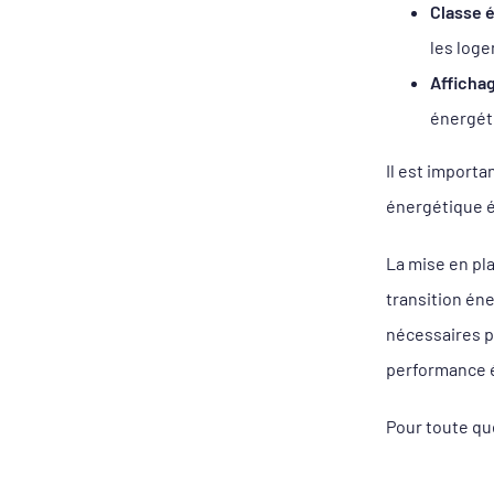
Classe 
les loge
Afficha
énergét
Il est importa
énergétique é
La mise en pl
transition én
nécessaires po
performance é
Pour toute qu