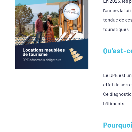
Voir
En 2025, les 
l'image
l’année, la lo
agrandie
tendue de ces
touristiques.
Qu’est-c
Le DPE est un
effet de serre
Ce diagnostic
bâtiments.
Pourquoi