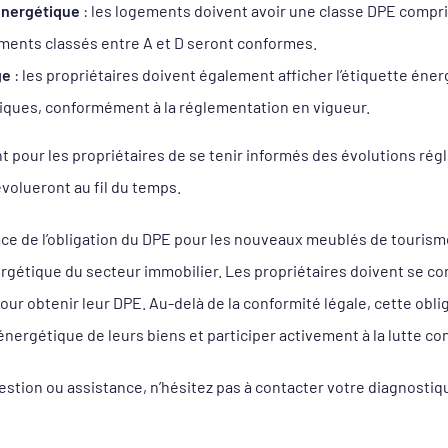
énergétique
: les logements doivent avoir une classe DPE compris
ments classés entre A et D seront conformes.
ge
: les propriétaires doivent également afficher l’étiquette én
iques, conformément à la réglementation en vigueur.
nt pour les propriétaires de se tenir informés des évolutions ré
volueront au fil du temps.
ace de l’obligation du DPE pour les nouveaux meublés de tourism
ergétique du secteur immobilier. Les propriétaires doivent se c
ur obtenir leur DPE. Au-delà de la conformité légale, cette obl
nergétique de leurs biens et participer activement à la lutte co
estion ou assistance, n’hésitez pas à contacter votre diagnost