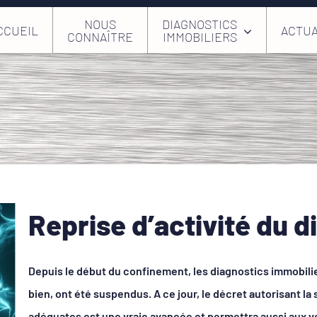
NOUS
DIAGNOSTICS
CCUEIL
ACTUA
CONNAÎTRE
IMMOBILIERS
Reprise d’activité du d
Depuis le début du confinement, les diagnostics immobilie
bien, ont été suspendus. A ce jour, le décret autorisant l
adéquates est une vraie avancée et permettra aussi aux 