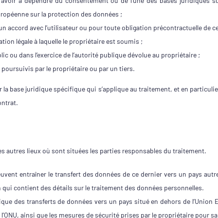
 avoir à dépendre du consentement ou de l’une des bases juridiques sui
uropéenne sur la protection des données ;
n accord avec l’utilisateur ou pour toute obligation précontractuelle de cel
ion légale à laquelle le propriétaire est soumis ;
blic ou dans l’exercice de l’autorité publique dévolue au propriétaire ;
 poursuivis par le propriétaire ou par un tiers.
er la base juridique spécifique qui s’applique au traitement, et en particul
ntrat.
es autres lieux où sont situées les parties responsables du traitement.
peuvent entraîner le transfert des données de ce dernier vers un pays autr
n qui contient des détails sur le traitement des données personnelles.
idique des transferts de données vers un pays situé en dehors de l’Union 
l’ONU, ainsi que les mesures de sécurité prises par le propriétaire pour 