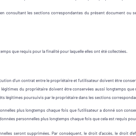
plus en consultant les sections correspondantes du présent document ou se
ps que requis pour la finalité pour laquelle elles ont été collectées.
cution d’un contrat entre le propriétaire et l’utilisateur doivent être conse
 légitimes du propriétaire doivent être conservées aussi longtemps que n
êts légitimes poursuivis par le propriétaire dans les sections correspond
sonnelles plus longtemps chaque fois que l’utilisateur a donné son conse
s données personnelles plus longtemps chaque fois que cela est requis pour 
lles seront supprimées. Par conséquent, le droit d’accès, le droit d’effa