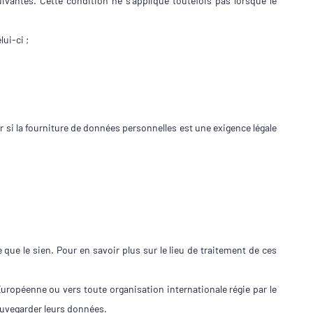
vantes. Cette condition ne s’applique toutefois pas lorsque le
ui-ci ;
ier si la fourniture de données personnelles est une exigence légale
e que le sien. Pour en savoir plus sur le lieu de traitement de ces
Européenne ou vers toute organisation internationale régie par le
sauvegarder leurs données.