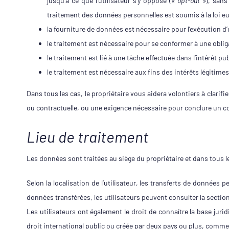
jusqu’à ce que l’utilisateur s’y oppose (
« opt-out »
), sans
traitement des données personnelles est soumis à la loi e
la fourniture de données est nécessaire pour l’exécution d’u
le traitement est nécessaire pour se conformer à une obligat
le traitement est lié à une tâche effectuée dans l’intérêt pu
le traitement est nécessaire aux fins des intérêts légitimes
Dans tous les cas, le propriétaire vous aidera volontiers à clarifi
ou contractuelle, ou une exigence nécessaire pour conclure un co
Lieu de traitement
Les données sont traitées au siège du propriétaire et dans tous l
Selon la localisation de l’utilisateur, les transferts de données 
données transférées, les utilisateurs peuvent consulter la sectio
Les utilisateurs ont également le droit de connaître la base jur
droit international public ou créée par deux pays ou plus, comme 