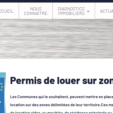
NOUS
DIAGNOSTICS
CCUEIL
ACTUA
CONNAÎTRE
IMMOBILIERS
Permis de louer sur zo
Les Communes qui le souhaitent, peuvent mettre en place l
location sur des zones délimitées de leur territoire.Ces 
de location vides, ou meublés, de résidence principale o