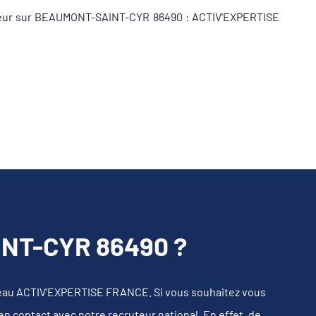
tiqueur sur BEAUMONT-SAINT-CYR 86490 : ACTIV'EXPERTISE
NT-CYR 86490 ?
eau ACTIV'EXPERTISE FRANCE. Si vous souhaitez vous
en contact avec notre recruteur national. En effet, de