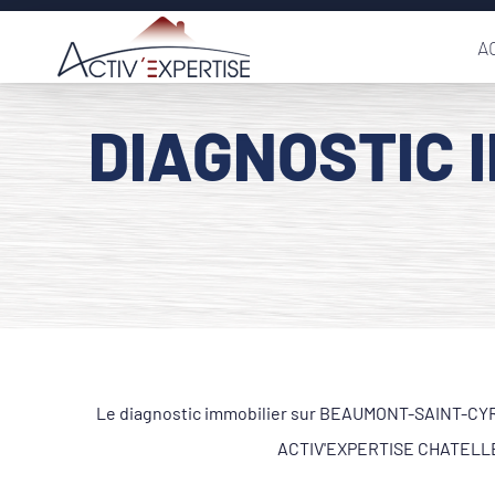
Passer
A
au
contenu
DIAGNOSTIC 
Le diagnostic immobilier sur BEAUMONT-SAINT-CYR 86
ACTIV'EXPERTISE CHATELLERA