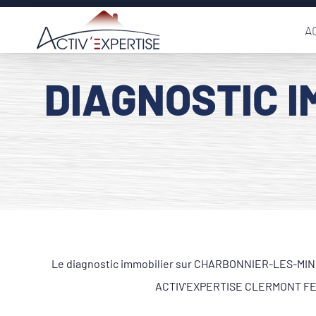
Passer
A
au
contenu
DIAGNOSTIC I
Le diagnostic immobilier sur CHARBONNIER-LES-MINES 
ACTIV'EXPERTISE CLERMONT FERRA