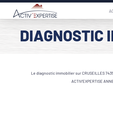
Passer
A
au
contenu
DIAGNOSTIC 
Le diagnostic immobilier sur CRUSEILLES 74350
ACTIV'EXPERTISE ANNECY