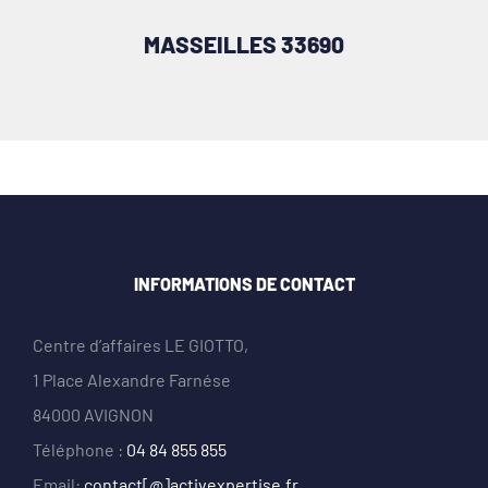
MASSEILLES 33690
INFORMATIONS DE CONTACT
Centre d’affaires LE GIOTTO,
1 Place Alexandre Farnése
84000 AVIGNON
Téléphone :
04 84 855 855
Email:
contact[@]activexpertise.fr