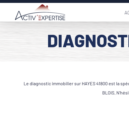
Passer
A
au
contenu
DIAGNOSTI
Le diagnostic immobilier sur HAYES 41800 est la spé
BLOIS. N'hési