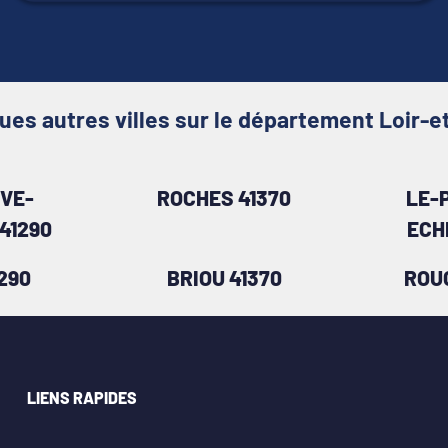
ues autres villes sur le département Loir-e
VE-
ROCHES 41370
LE-
41290
ECH
1290
BRIOU 41370
ROU
LIENS RAPIDES