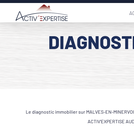
Passer
A
au
contenu
DIAGNOST
Le diagnostic immobilier sur MALVES-EN-MINERVOIS 1
ACTIV'EXPERTISE AUDE.