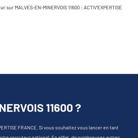
iqueur sur MALVES-EN-MINERVOIS 11600 : ACTIV'EXPERTISE
ERVOIS 11600 ?
PERTISE FRANCE. Si vous souhaitez vous lancer en tant
notre recruteur national. En effet, de nombreuses autres