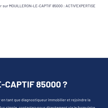
queur sur MOUILLERON-LE-CAPTIF 85000 : ACTIV'EXPERTISE
-CAPTIF 85000 ?
n tant que diagnostiqueur immobilier et rejoindre la
plus simple, contactez-nous directement via le formulaire