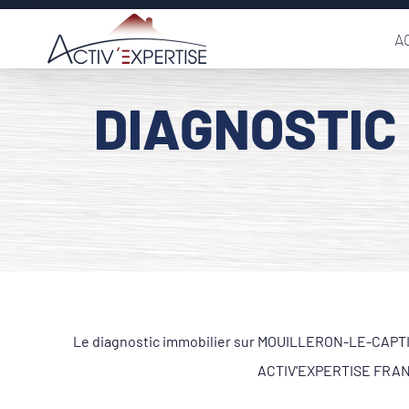
Passer
A
au
contenu
DIAGNOSTIC
Le diagnostic immobilier sur MOUILLERON-LE-CAPTIF 8
ACTIV'EXPERTISE FRANCE