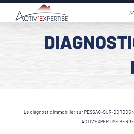
Passer
A
au
contenu
DIAGNOSTI
Le diagnostic immobilier sur PESSAC-SUR-DORDOGNE 33
ACTIV'EXPERTISE BERGERA