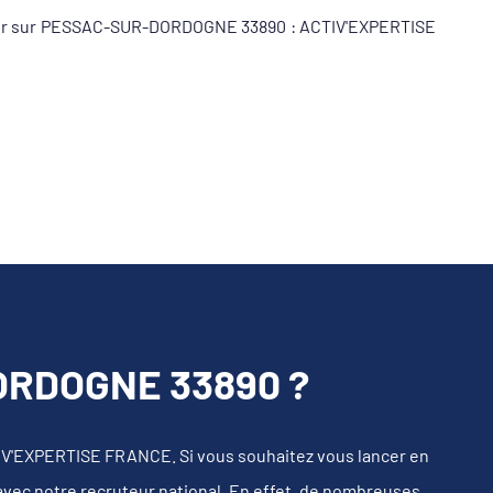
iqueur sur PESSAC-SUR-DORDOGNE 33890 : ACTIV'EXPERTISE
RDOGNE 33890 ?
IV'EXPERTISE FRANCE. Si vous souhaitez vous lancer en
 avec notre recruteur national. En effet, de nombreuses