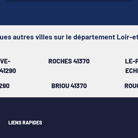
ues autres villes sur le département Loir-e
VE-
ROCHES 41370
LE-
41290
ECH
1290
BRIOU 41370
ROU
LIENS RAPIDES