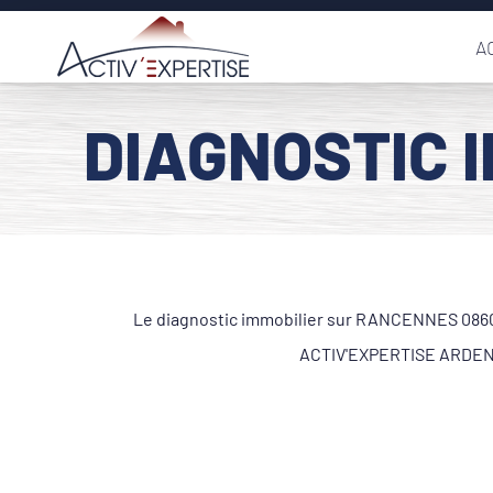
Passer
A
au
contenu
DIAGNOSTIC 
Le diagnostic immobilier sur RANCENNES 08600 
ACTIV'EXPERTISE ARDENNE