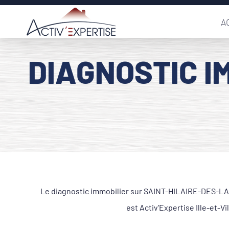
Passer
A
au
contenu
DIAGNOSTIC I
Le diagnostic immobilier sur SAINT-HILAIRE-DES-LAND
est Activ'Expertise Ille-et-V