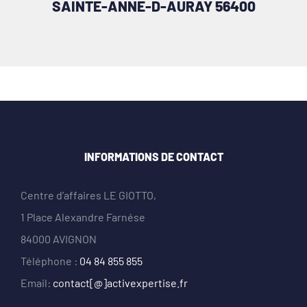
SAINTE-ANNE-D-AURAY 56400
INFORMATIONS DE CONTACT
Centre d’affaires LE GIOTTO,
1 Place Alexandre Farnése
84000 AVIGNON
Téléphone :
04 84 855 855
Email:
contact[@]activexpertise.fr