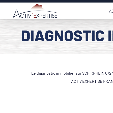
Passer
A
au
contenu
DIAGNOSTIC 
Le diagnostic immobilier sur SCHIRRHEIN 67240
ACTIV'EXPERTISE FRANCE