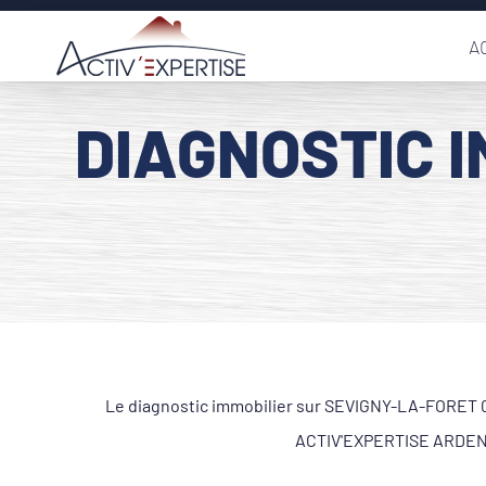
Passer
A
au
contenu
DIAGNOSTIC 
Le diagnostic immobilier sur SEVIGNY-LA-FORET 082
ACTIV'EXPERTISE ARDENNE