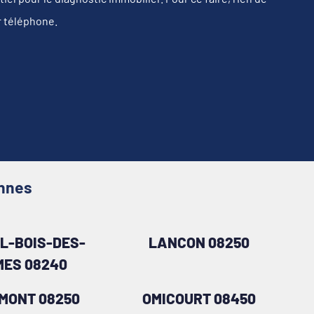
r téléphone.
ennes
L-BOIS-DES-
LANCON 08250
ES 08240
MONT 08250
OMICOURT 08450