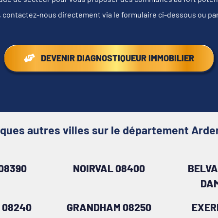
, contactez-nous directement via le formulaire ci-dessous ou pa
DEVENIR DIAGNOSTIQUEUR IMMOBILIER
ques autres villes sur le département Ard
08390
NOIRVAL 08400
BELVA
DAM
 08240
GRANDHAM 08250
EXER