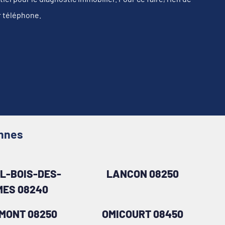
r téléphone.
ennes
L-BOIS-DES-
LANCON 08250
ES 08240
MONT 08250
OMICOURT 08450