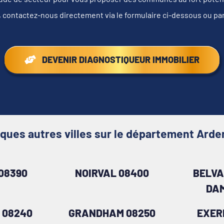
, contactez-nous directement via le formulaire ci-dessous ou pa
DEVENIR DIAGNOSTIQUEUR IMMOBILIER
ques autres villes sur le département Ard
08390
NOIRVAL 08400
BELVA
DAM
 08240
GRANDHAM 08250
EXER