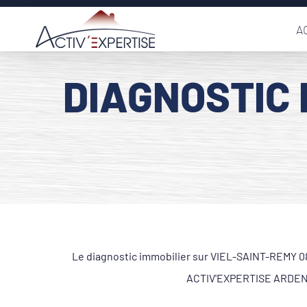
Passer
A
au
contenu
DIAGNOSTIC 
Le diagnostic immobilier sur VIEL-SAINT-REMY 082
ACTIV'EXPERTISE ARDENNE