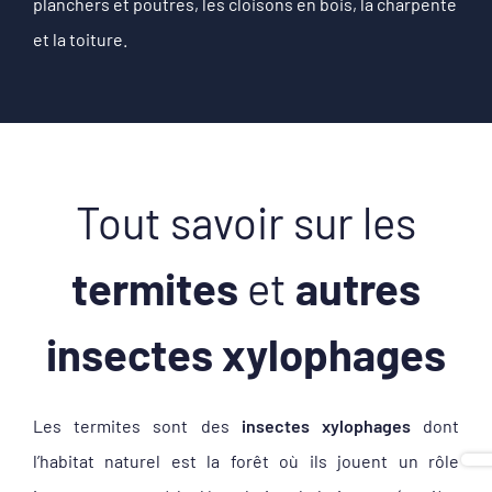
planchers et poutres, les c
loisons en bois, l
a charpente
et la toiture.
Tout savoir
sur les
termites
et
autres
insectes xylophages
Les termites sont des
insectes xylophages
dont
l’habitat naturel est la forêt où ils jouent un rôle