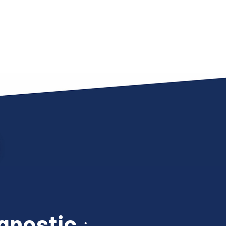
gnostic
: