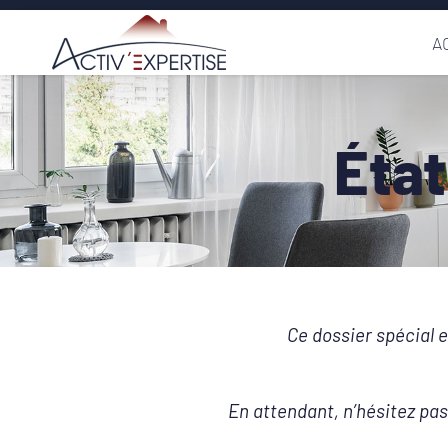
Passer
A
au
contenu
État
Ce dossier spécial e
En attendant, n’hésitez pa