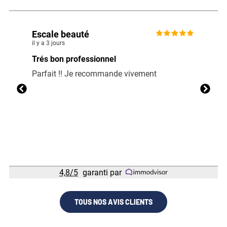
Escale beauté
Mari
il y a 3 jours
il y a 3
Trés bon professionnel
Au to
Parfait !! Je recommande vivement
Jean 
profe
le re
LIRE 
4,8
/
5
garanti par
TOUS NOS AVIS CLIENTS