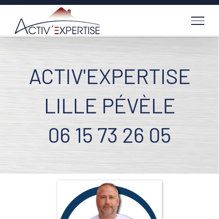
Passer
au
contenu
ACTIV'EXPERTISE
LILLE PÉVÈLE
06 15 73 26 05
Voir
l'image
agrandie