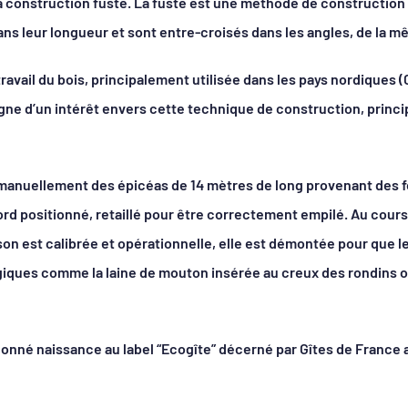
la construction fuste. La fuste est une méthode de construction d
ns leur longueur et sont entre-croisés dans les angles, de la m
 travail du bois, principalement utilisée dans les pays nordiques 
ne d’un intérêt envers cette technique de construction, prin
 manuellement des épicéas de 14 mètres de long provenant des for
bord positionné, retaillé pour être correctement empilé. Au cou
son est calibrée et opérationnelle, elle est démontée pour que le
logiques comme la laine de mouton insérée au creux des rondins o
donné naissance au label “Ecogîte” décerné par Gîtes de France