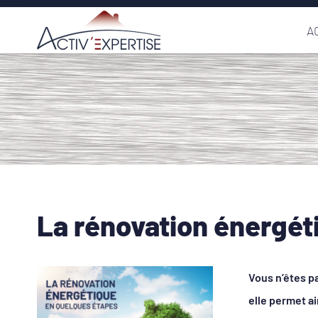
Passer
A
au
contenu
La rénovation énergét
Voir
Vous n’êtes p
l'image
elle permet ai