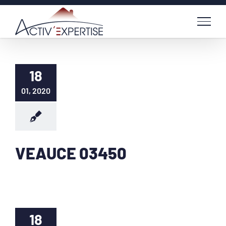
Passer
au
contenu
18
01, 2020
VEAUCE 03450
18