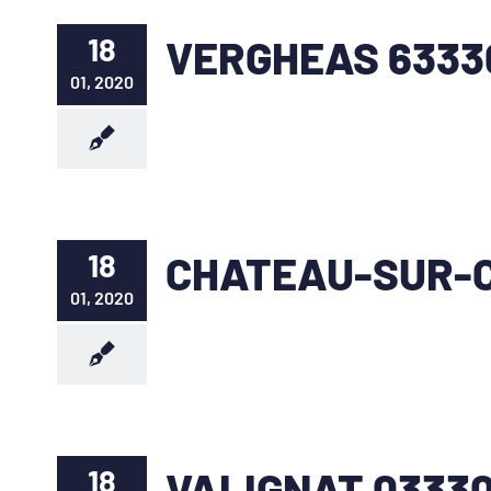
18
VERGHEAS 6333
01, 2020
18
CHATEAU-SUR-C
01, 2020
18
VALIGNAT 0333