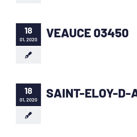
18
VEAUCE 03450
01, 2020
18
SAINT-ELOY-D-A
01, 2020