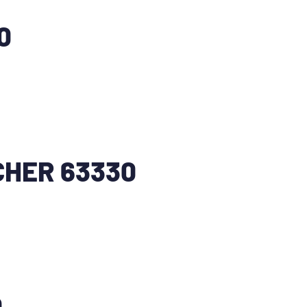
0
HER 63330
0