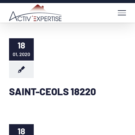
Passer
au
contenu
18
01, 2020
SAINT-CEOLS 18220
18