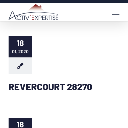
Passer
au
contenu
18
01, 2020
REVERCOURT 28270
18