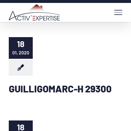
Passer
au
contenu
18
01, 2020
GUILLIGOMARC-H 29300
18