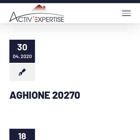
Passer
au
contenu
30
04, 2020
AGHIONE 20270
18