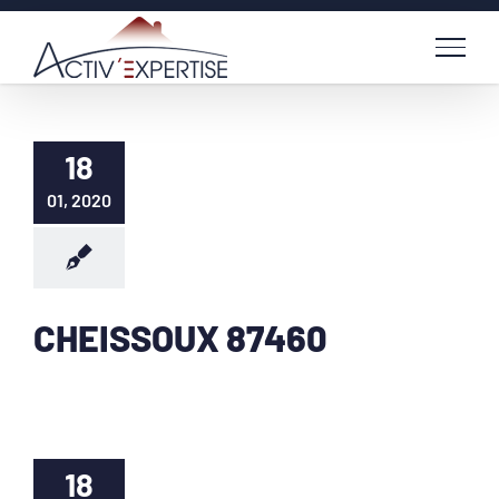
Passer
au
contenu
18
01, 2020
CHEISSOUX 87460
18