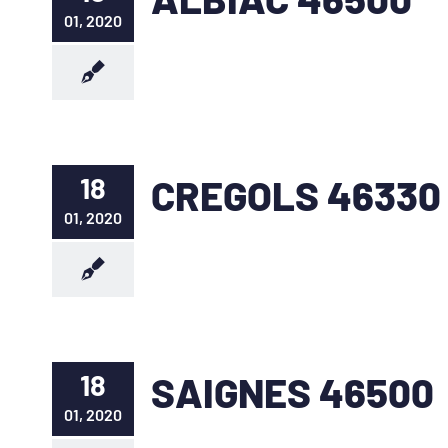
01, 2020
18
CREGOLS 46330
01, 2020
18
SAIGNES 46500
01, 2020