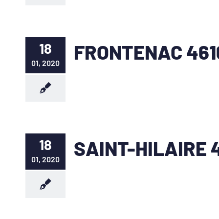
18
FRONTENAC 461
01, 2020
18
SAINT-HILAIRE 
01, 2020