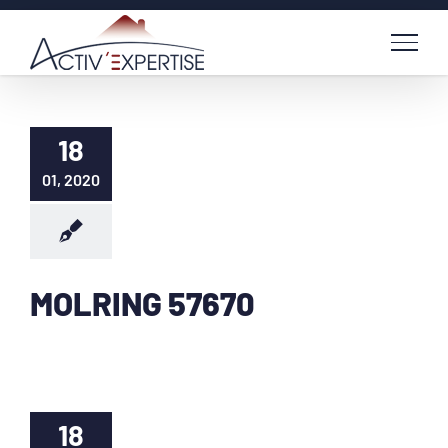
Passer
au
contenu
18
01, 2020
MOLRING 57670
18