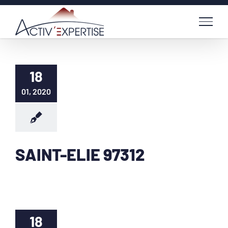
Passer
au
contenu
18
01, 2020
SAINT-ELIE 97312
18