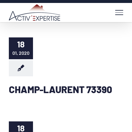
Passer
au
contenu
18
01, 2020
CHAMP-LAURENT 73390
18