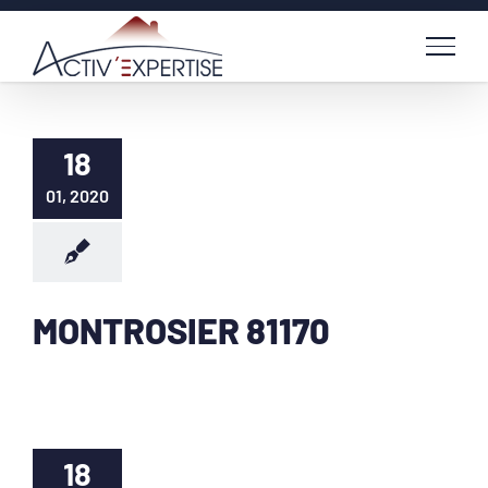
Passer
au
contenu
18
01, 2020
MONTROSIER 81170
18