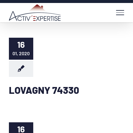
Passer
au
contenu
16
01, 2020
LOVAGNY 74330
16