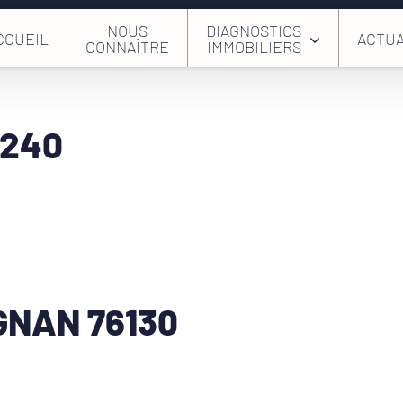
NOUS
DIAGNOSTICS
CCUEIL
ACTUA
CONNAÎTRE
IMMOBILIERS
6240
GNAN 76130