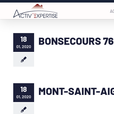
Passer
A
au
contenu
18
BONSECOURS 7
01, 2020
18
MONT-SAINT-AI
01, 2020