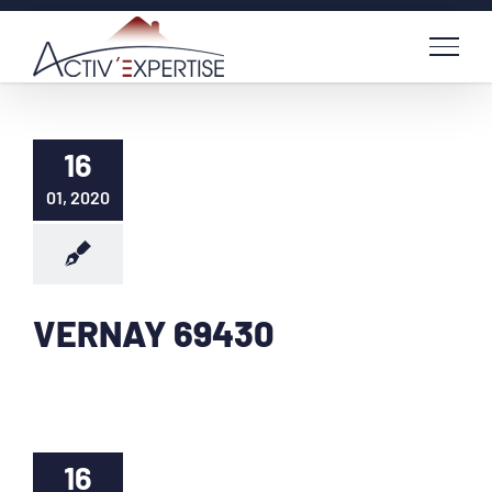
Passer
au
contenu
16
01, 2020
VERNAY 69430
16