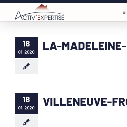
Passer
A
au
contenu
18
LA-MADELEINE-
01, 2020
18
VILLENEUVE-FR
01, 2020