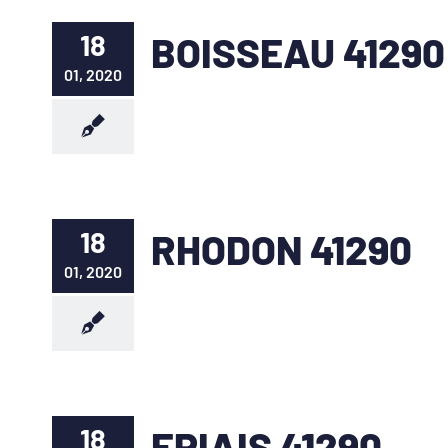
18
BOISSEAU 41290
01, 2020
18
RHODON 41290
01, 2020
18
EPIAIS 41290