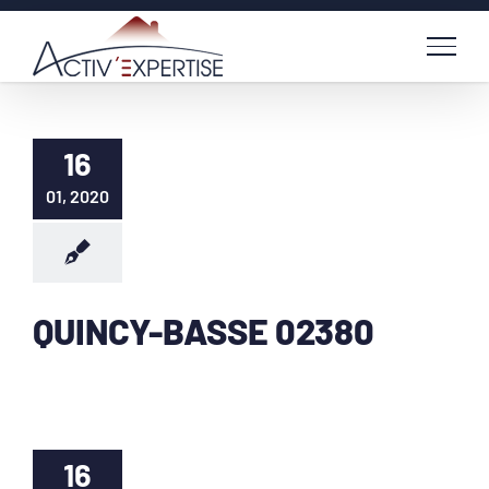
Passer
au
contenu
16
01, 2020
QUINCY-BASSE 02380
16