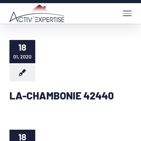
Passer
au
contenu
18
01, 2020
LA-CHAMBONIE 42440
18