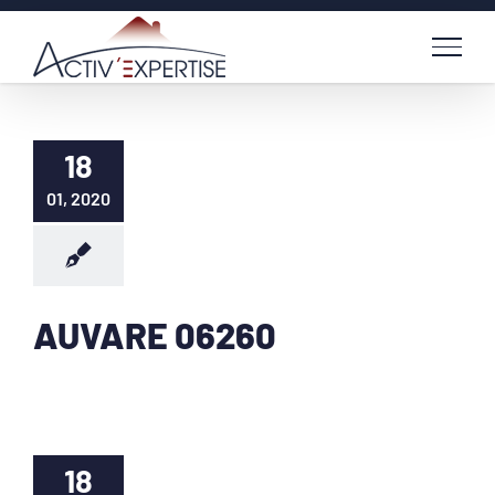
Passer
au
contenu
18
01, 2020
AUVARE 06260
18