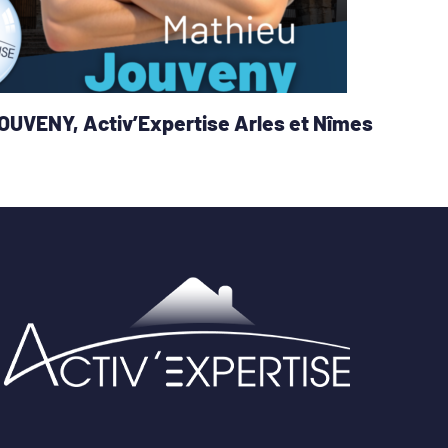
JOUVENY, Activ’Expertise Arles et Nîmes
1