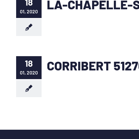
18
LA-CHAPELLE-S
01, 2020
18
CORRIBERT 5127
01, 2020