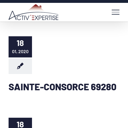
Passer
au
contenu
18
01, 2020
SAINTE-CONSORCE 69280
18