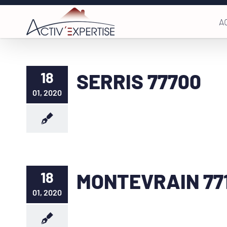
Passer
A
au
contenu
18
SERRIS 77700
01, 2020
18
MONTEVRAIN 77
01, 2020