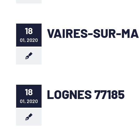
18
VAIRES-SUR-MA
01, 2020
18
LOGNES 77185
01, 2020