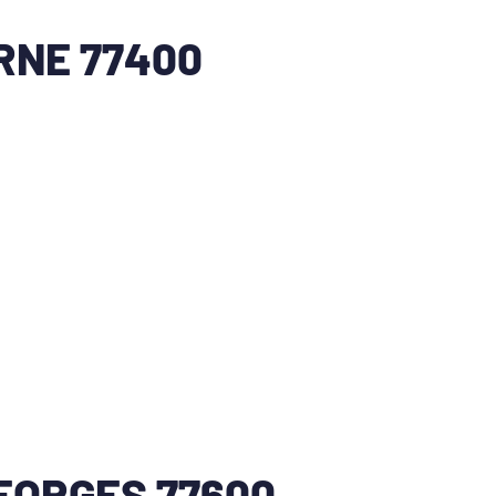
RNE 77400
EORGES 77600