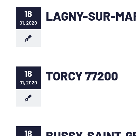
18
LAGNY-SUR-MA
01, 2020
18
TORCY 77200
01, 2020
18
BUSSY-SAINT-G