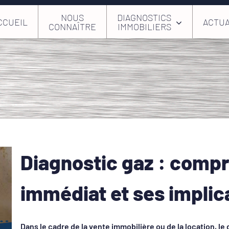
NOUS
DIAGNOSTICS
CCUEIL
ACTUA
CONNAÎTRE
IMMOBILIERS
Diagnostic gaz : compr
immédiat et ses implic
Dans le cadre de la vente immobilière ou de la location, le