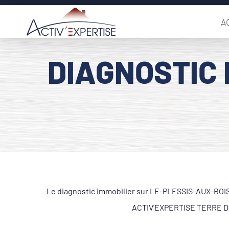
Passer
A
au
contenu
DIAGNOSTIC 
Le diagnostic immobilier sur LE-PLESSIS-AUX-BOIS 7
ACTIV'EXPERTISE TERRE DE 