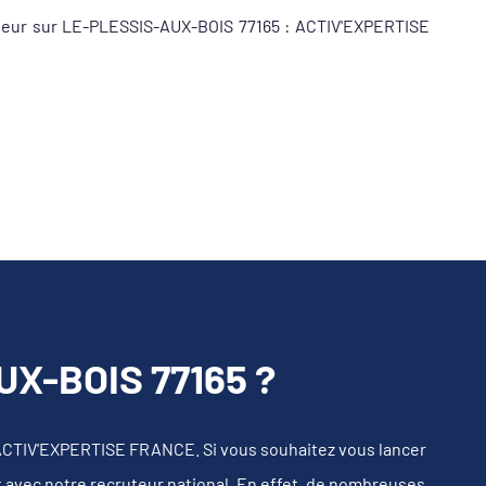
iqueur sur LE-PLESSIS-AUX-BOIS 77165 : ACTIV'EXPERTISE
X-BOIS 77165 ?
ACTIV'EXPERTISE FRANCE. Si vous souhaitez vous lancer
t avec notre recruteur national. En effet, de nombreuses