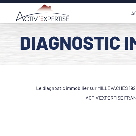
Passer
A
au
contenu
DIAGNOSTIC I
Le diagnostic immobilier sur MILLEVACHES 19290
ACTIV'EXPERTISE FRANCE